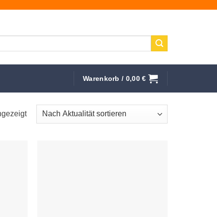
Warenkorb /
0,00
€
Nach
ngezeigt
Aktualität
sortiert
uf die
Auf die
schliste
Wunschliste