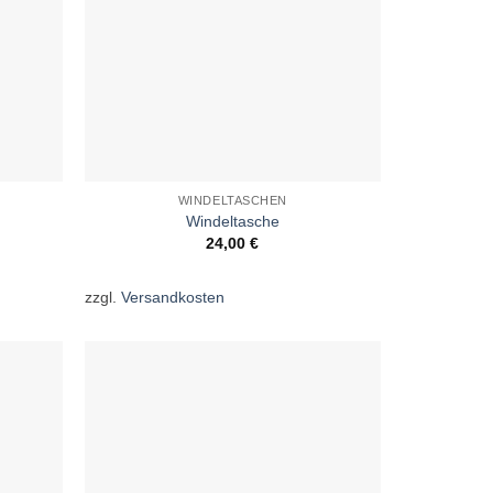
WINDELTASCHEN
Windeltasche
24,00
€
zzgl.
Versandkosten
uf die
Auf die
schliste
Wunschliste