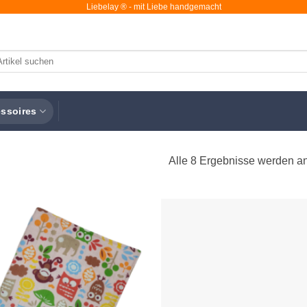
Liebelay ® - mit Liebe handgemacht
chen
ch:
ssoires
Alle 8 Ergebnisse werden a
Auf die
A
Wunschliste
Wun