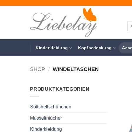
Zum
Inhalt
springen
Su
na
Kinderkleidung
Kopfbedeckung
Acce
SHOP
/
WINDELTASCHEN
PRODUKTKATEGORIEN
Softshellschühchen
Musselintücher
Kinderkleidung