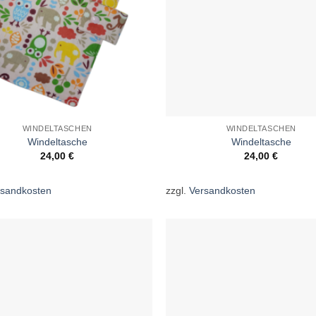
WINDELTASCHEN
WINDELTASCHEN
Windeltasche
Windeltasche
24,00
€
24,00
€
rsandkosten
zzgl.
Versandkosten
Auf die
A
Wunschliste
Wun