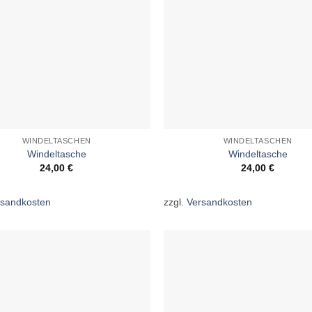
WINDELTASCHEN
WINDELTASCHEN
Windeltasche
Windeltasche
24,00
€
24,00
€
rsandkosten
zzgl.
Versandkosten
Auf die
A
Wunschliste
Wun