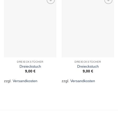
Auf die
Auf die
Wunschliste
Wunschliste
DREIECKSTÜCHER
DREIECKSTÜCHER
Dreieckstuch
Dreieckstuch
9,00
€
9,00
€
zzgl.
Versandkosten
zzgl.
Versandkosten