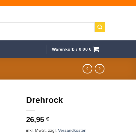
Warenkorb /
0,00
€
Drehrock
f die
26,95
hliste
€
inkl. MwSt.
zzgl.
Versandkosten