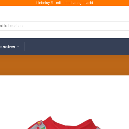
Liebelay ® - mit Liebe handgemacht
chen
ch:
ssoires
Au
Wunsc