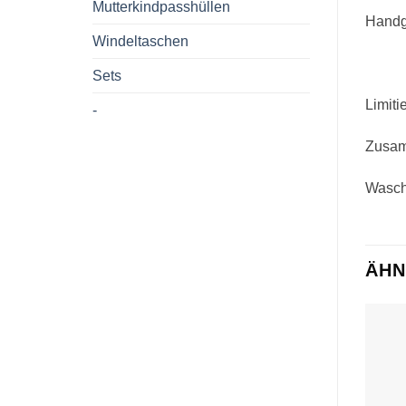
Mutterkindpasshüllen
Handg
Windeltaschen
Sets
Limiti
-
Zusam
Wascha
ÄHN