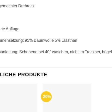
emachter Drehrock
erte Auflage
mensetzung: 95% Baumwolle 5% Elasthan
nleitung: Schonend bei 40° waschen, nicht im Trockner, bügel
LICHE PRODUKTE
-20%
Auf die
Auf die
Wunschliste
Wunschliste