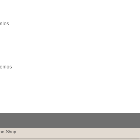
nlos
tenlos
ine-Shop.