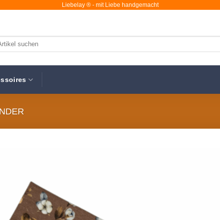
Liebelay ® - mit Liebe handgemacht
chen
ch:
ssoires
ÄNDER
Au
Wunsc