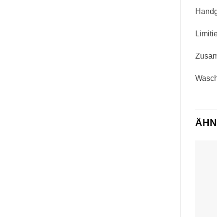
Handg
Limiti
Zusam
Wascha
ÄHN