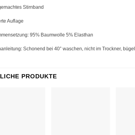
emachtes Stirnband
erte Auflage
mensetzung: 95% Baumwolle 5% Elasthan
nleitung: Schonend bei 40° waschen, nicht im Trockner, bügel
LICHE PRODUKTE
Auf die
Auf die
Wunschliste
Wunschliste