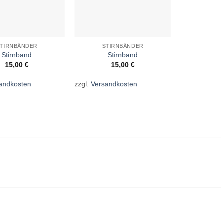
TIRNBÄNDER
STIRNBÄNDER
STI
Stirnband
Stirnband
St
15,00
€
15,00
€
1
andkosten
zzgl.
Versandkosten
zzgl.
Versan