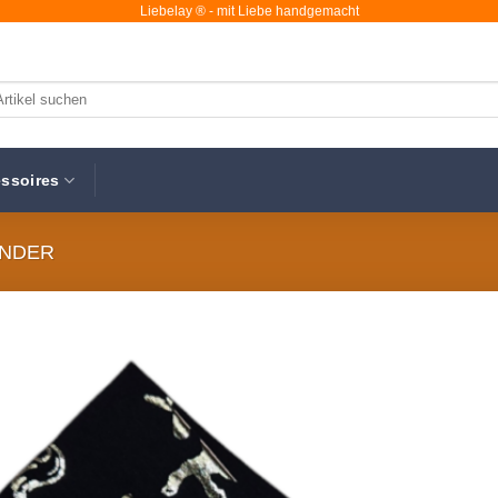
Liebelay ® - mit Liebe handgemacht
chen
ch:
ssoires
ÄNDER
Au
Wunsc