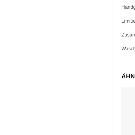
Handg
Limiti
Zusam
Wascha
ÄHN