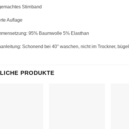
emachtes Stirnband
erte Auflage
mensetzung: 95% Baumwolle 5% Elasthan
nleitung: Schonend bei 40° waschen, nicht im Trockner, bügel
LICHE PRODUKTE
Auf die
Auf die
Wunschliste
Wunschliste