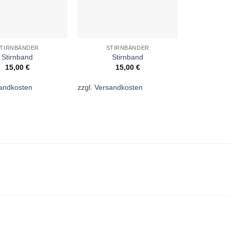
TIRNBÄNDER
STIRNBÄNDER
STI
Stirnband
Stirnband
St
15,00
€
15,00
€
1
andkosten
zzgl.
Versandkosten
zzgl.
Versan