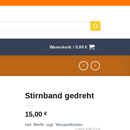
Warenkorb /
0,00
€
Stirnband gedreht
f die
15,00
hliste
€
inkl. MwSt.
zzgl.
Versandkosten
ZURÜCKSETZEN