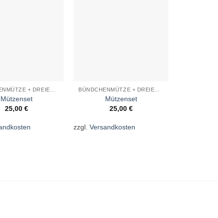
Wunschliste
Wunschliste
BÜNDCHENMÜTZE + DREIECKSTUCH
BÜNDCHENMÜTZE + DREIECKSTUCH
Mützenset
Mützenset
Mü
25,00
€
25,00
€
2
andkosten
zzgl.
Versandkosten
zzgl.
Versan