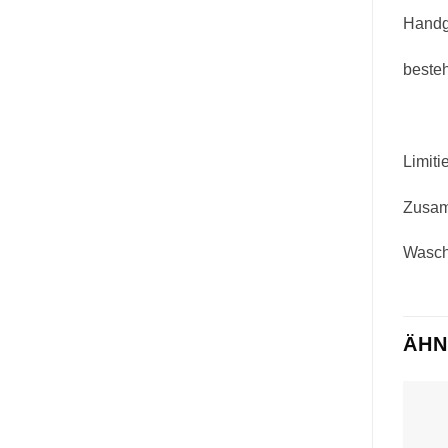
Handg
beste
Limiti
Zusam
Wascha
ÄHN