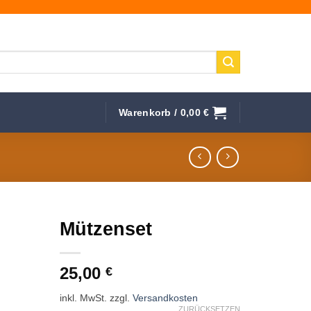
Warenkorb /
0,00
€
Mützenset
f die
25,00
hliste
€
inkl. MwSt.
zzgl.
Versandkosten
ZURÜCKSETZEN