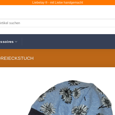
Liebelay ® - mit Liebe handgemacht
chen
ch:
ssoires
DREIECKSTUCH
Au
Wunsc