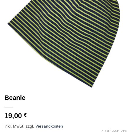
Beanie
19,00
€
inkl. MwSt.
zzgl.
Versandkosten
ZURÜCKSETZEN