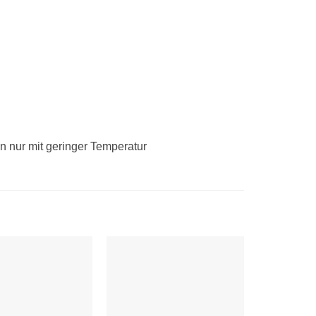
n nur mit geringer Temperatur
Auf die
Auf die
Wunschliste
Wunschliste