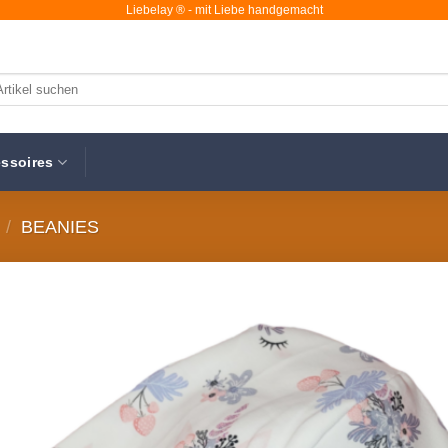
Liebelay ® - mit Liebe handgemacht
chen
ch:
ssoires
/
BEANIES
Au
Wunsc