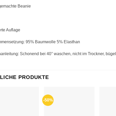
emachte Beanie
erte Auflage
mensetzung: 95% Baumwolle 5% Elasthan
nleitung: Schonend bei 40° waschen, nicht im Trockner, bügel
LICHE PRODUKTE
-50%
Auf die
Auf die
Wunschliste
Wunschliste