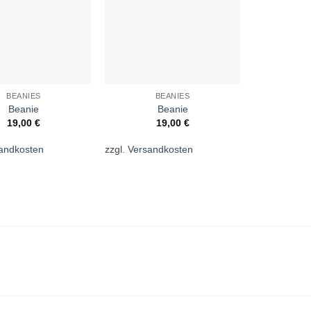
BEANIES
BEANIES
B
Beanie
Beanie
19,00
€
19,00
€
1
andkosten
zzgl.
Versandkosten
zzgl.
Versan