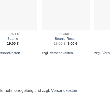
BEANIES
BEANIES
Beanie
Beanie Rosen
Ursprünglicher
Aktueller
19,00
€
18,00
€
9,00
€
Preis
Preis
war:
ist:
ersandkosten
zzgl.
Versandkosten
zzgl.
Vers
18,00 €
9,00 €.
unternehmerregelung und zzgl.
Versandkosten