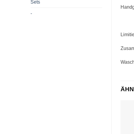
Sets
Handg
-
Limiti
Zusam
Wascha
ÄHN