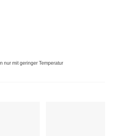
n nur mit geringer Temperatur
Auf die
Auf die
Wunschliste
Wunschliste