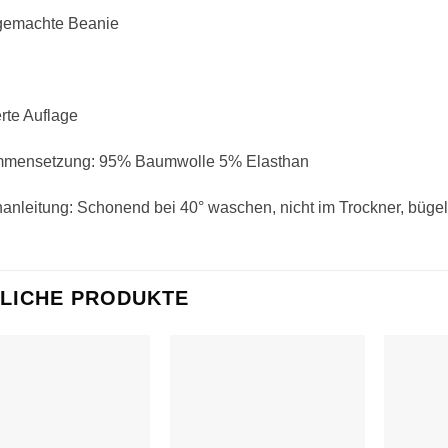
emachte Beanie
erte Auflage
mensetzung: 95% Baumwolle 5% Elasthan
nleitung: Schonend bei 40° waschen, nicht im Trockner, bügel
LICHE PRODUKTE
Auf die
Auf die
Wunschliste
Wunschliste