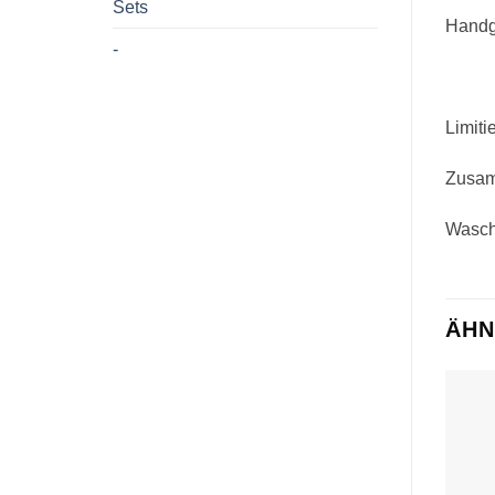
Sets
Handg
-
Limiti
Zusam
Wascha
ÄHN