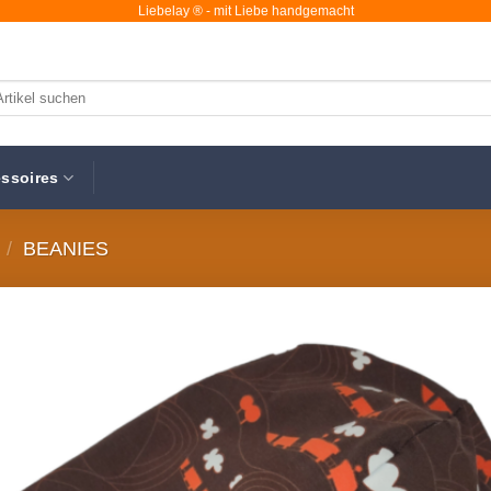
Liebelay ® - mit Liebe handgemacht
chen
ch:
ssoires
/
BEANIES
Au
Wunsc