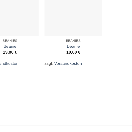
BEANIES
BEANIES
B
Beanie
Beanie
19,00
€
19,00
€
1
andkosten
zzgl.
Versandkosten
zzgl.
Versan