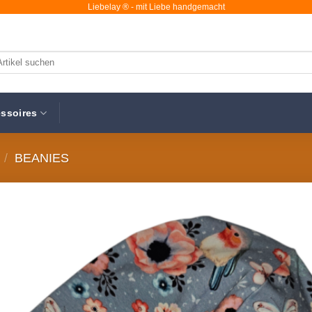
Liebelay ® - mit Liebe handgemacht
chen
ch:
ssoires
/
BEANIES
Au
Wunsc