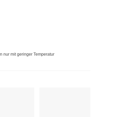
n nur mit geringer Temperatur
Auf die
Auf die
Wunschliste
Wunschliste