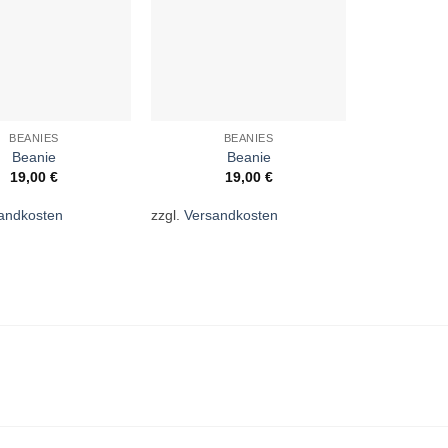
BEANIES
BEANIES
B
Beanie
Beanie
19,00
€
19,00
€
1
andkosten
zzgl.
Versandkosten
zzgl.
Versan