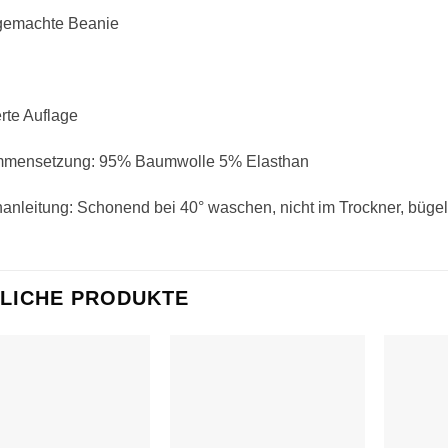
emachte Beanie
erte Auflage
mensetzung: 95% Baumwolle 5% Elasthan
nleitung: Schonend bei 40° waschen, nicht im Trockner, bügel
LICHE PRODUKTE
Auf die
Auf die
Wunschliste
Wunschliste