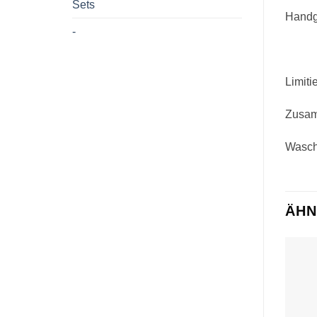
Sets
Handg
-
Limiti
Zusam
Wascha
ÄHN